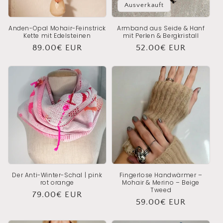
Ausverkauft
e
Anden-Opal Mohair-Feinstrick
Armband aus Seide & Hanf
:
Kette mit Edelsteinen
mit Perlen & Bergkristall
Normaler
89.00€ EUR
Normaler
52.00€ EUR
Preis
Preis
Der Anti-Winter-Schal | pink
Fingerlose Handwärmer –
rot orange
Mohair & Merino – Beige
Tweed
Normaler
79.00€ EUR
Normaler
59.00€ EUR
Preis
Preis