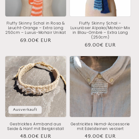
Fluffy Skinny Schal in Rosa &
Fluffy Skinny Schal –
Leucht-Orange – Extra Lang
Luxuriöser Alpaka/Mohair-Mix
250cm – Luxus-Mohair Unikat
in Blau-Ombré – Extra Lang
(250cm)
Normaler
69.00€ EUR
Normaler
69.00€ EUR
Preis
Preis
Ausverkauft
Gestricktes Armband aus
Gestricktes Hemd-Accessorie
Seide & Hanf mit Bergkristall
mit Edelsteinen verziert
Normaler
48.00€ EUR
Normaler
49.00€ EUR