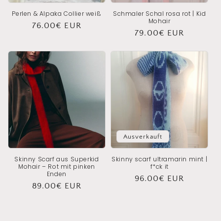
Perlen & Alpaka Collier weiß
Schmaler Schal rosa rot | Kid
Mohair
Normaler
76.00€ EUR
Normaler
79.00€ EUR
Preis
Preis
Ausverkauft
Skinny Scarf aus Superkid
Skinny scarf ultramarin mint |
Mohair – Rot mit pinken
f*ck it
Enden
Normaler
96.00€ EUR
Normaler
89.00€ EUR
Preis
Preis