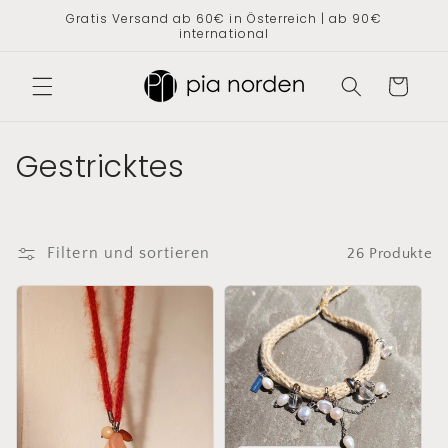
Direkt
Gratis Versand ab 60€ in Österreich | ab 90€
zum
international
Inhalt
Warenkorb
K
Gestricktes
a
t
Filtern und sortieren
26 Produkte
e
g
o
r
i