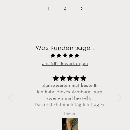
1
2
Was Kunden sagen
aus 581 Bewertungen
Zum zweiten mal bestellt
pia
Ich habe dieses Armband zum
S
ke.
zweiten mal bestellt.
s
Das erste ist nach täglich tragen
irgendwann gerissen
Diena
Also direkt ein zweites mal
bestellt