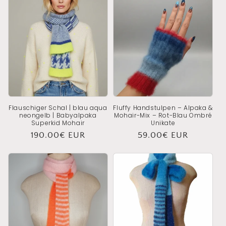
Flauschiger Schal | blau aqua
Fluffy Handstulpen – Alpaka &
neongelb | Babyalpaka
Mohair-Mix – Rot-Blau Ombré
Superkid Mohair
Unikate
Normaler
190.00€ EUR
Normaler
59.00€ EUR
Preis
Preis