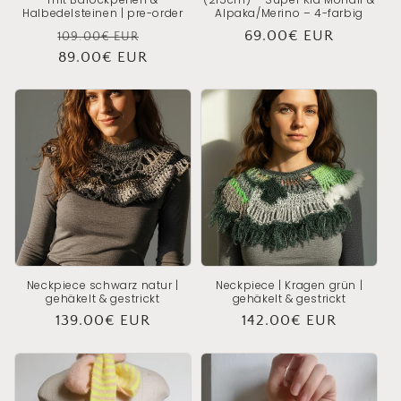
Halbedelsteinen | pre-order
Alpaka/Merino – 4-farbig
Normaler
Verkaufspreis
Normaler
69.00€ EUR
109.00€ EUR
Preis
89.00€ EUR
Preis
Neckpiece schwarz natur |
Neckpiece | Kragen grün |
gehäkelt & gestrickt
gehäkelt & gestrickt
Normaler
139.00€ EUR
Normaler
142.00€ EUR
Preis
Preis