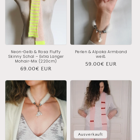
Neon-Gelb & Rosa Fluffy
Perlen & Alpaka Armband
Skinny Schal – Extra Langer
weiß
Mohair-Mix (220cm)
Normaler
59.00€ EUR
Normaler
69.00€ EUR
Preis
Preis
Ausverkauft