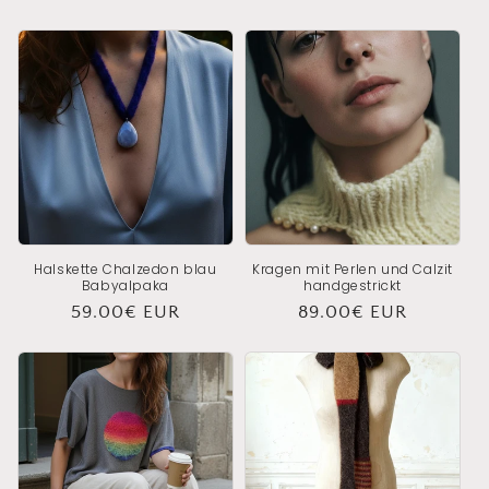
Preis
Preis
Halskette Chalzedon blau
Kragen mit Perlen und Calzit
Babyalpaka
handgestrickt
Normaler
59.00€ EUR
Normaler
89.00€ EUR
Preis
Preis