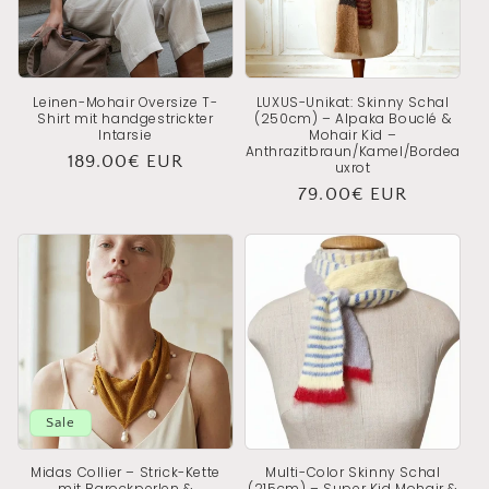
Leinen-Mohair Oversize T-
LUXUS-Unikat: Skinny Schal
Shirt mit handgestrickter
(250cm) – Alpaka Bouclé &
Intarsie
Mohair Kid –
Anthrazitbraun/Kamel/Bordea
Normaler
189.00€ EUR
uxrot
Preis
Normaler
79.00€ EUR
Preis
Sale
Midas Collier – Strick-Kette
Multi-Color Skinny Schal
mit Barockperlen &
(215cm) – Super Kid Mohair &