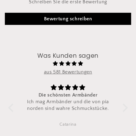
Schreiben Sie die erste Bewertung
Bewertung schreiben
Was Kunden sagen
aus 581 Bewertungen
önsten Armbänder
Zum zweiten mal bestel
änder und die von pia
Ich habe dieses Armband
wahre Schmuckstücke.
zweiten mal bestellt.
Das erste ist nach täglich 
irgendwann gerissen
Catarina
Diena
Also direkt ein zweites 
bestellt