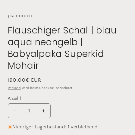
pia
norden
Flauschiger Schal | blau
aqua neongelb |
Babyalpaka Superkid
Mohair
Normaler
190.00€ EUR
Preis
Versand
wird beim Checkout berechnet
Anzahl
Anzahl
Verringere
Erhöhe
die
die
Menge
Menge
Niedriger Lagerbestand: 1 verbleibend
für
für