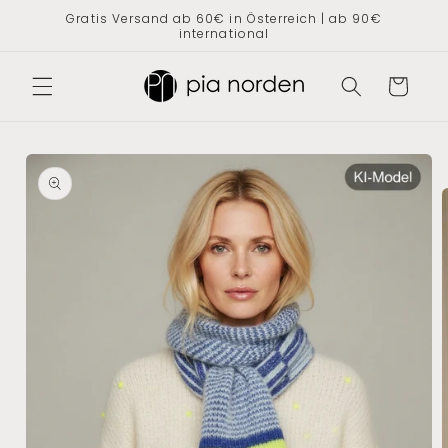
Direkt
Gratis Versand ab 60€ in Österreich | ab 90€
zum
international
Inhalt
Warenkorb
oduktinformationen
ringen