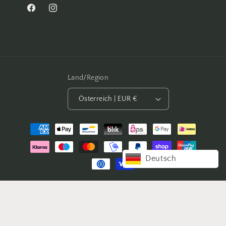
Facebook
Instagram
Land/Region
Österreich | EUR €
Zahlungsmethoden
Deutsch
© 2026,
pia
norden
Powered by Shopify
Widerrufsrecht
Datenschutzerklärung
AGB
Versand
Impressum
Kontaktinformationen