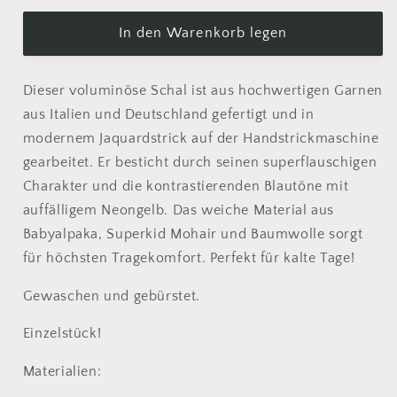
Flauschiger
Flauschiger
Schal
Schal
In den Warenkorb legen
|
|
blau
blau
Dieser voluminöse Schal ist aus hochwertigen Garnen
aqua
aqua
neongelb
neongelb
aus Italien und Deutschland gefertigt und in
|
|
modernem Jaquardstrick auf der Handstrickmaschine
Babyalpaka
Babyalpaka
gearbeitet. Er besticht durch seinen superflauschigen
Superkid
Superkid
Charakter und die kontrastierenden Blautöne mit
Mohair
Mohair
auffälligem Neongelb. Das weiche Material aus
Babyalpaka, Superkid Mohair und Baumwolle sorgt
für höchsten Tragekomfort. Perfekt für kalte Tage!
Gewaschen und gebürstet.
Einzelstück!
Materialien: