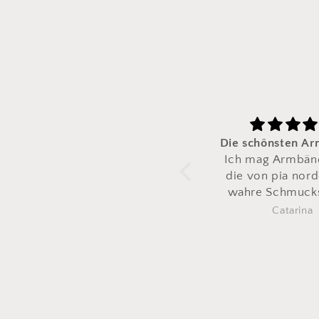
Die schönsten Armbänder
Zum zw
Ich mag Armbänder und
Ich ha
die von pia
norden
sind
zum zw
wahre Schmuckstücke.
Das er
tra
Catarina
Also 