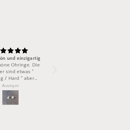
wie abgebildet
Top Ware
bin happy
So schönes Produkt. 
und Material 1A. Seh
empfehlen und im
wieder gerne. Verpa
Elena Pilz
Susi
und Lieferung perf