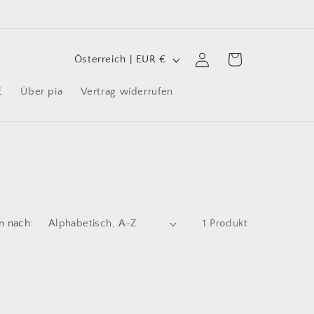
L
Warenkorb
Einloggen
Österreich | EUR €
a
E
Über pia
Vertrag widerrufen
n
d
/
R
e
g
n nach:
1 Produkt
i
o
n