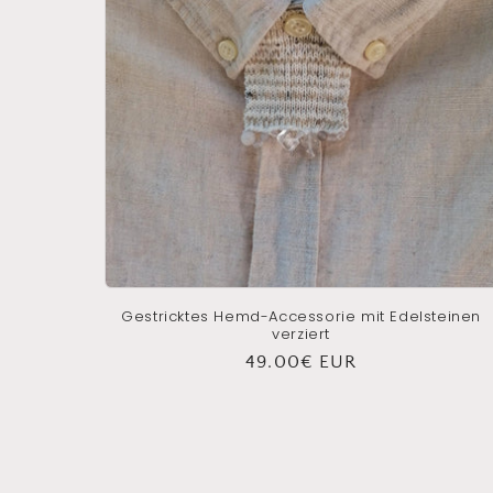
o
r
i
e
:
Gestricktes Hemd-Accessorie mit Edelsteinen
verziert
Normaler
49.00€ EUR
Preis