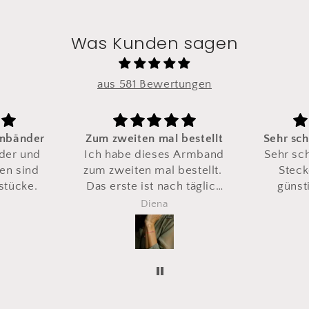
Was Kunden sagen
aus 581 Bewertungen
eiten mal bestellt
Sehr schön und einzigartig
be dieses Armband
Sehr schöne Ohringe. Die
eiten mal bestellt.
Stecker sind etwas "
ste ist nach täglich
günstig / Hard " aber
gen irgendwann
preislich super.
Diena
Anonym
gerissen
direkt ein zweites
mal
bestellt
Total happy