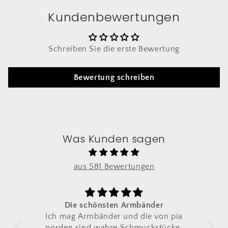
Kundenbewertungen
Schreiben Sie die erste Bewertung
Bewertung schreiben
Was Kunden sagen
aus 581 Bewertungen
r
Zum zweiten mal bestellt
on pia
Ich habe dieses Armband zum
tücke.
zweiten mal bestellt.