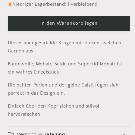
Menge
Menge
Niedriger Lagerbestand: 1 verbleibend
für
für
Kragen
Kragen
mit
mit
In den Warenkorb legen
Perlen
Perlen
und
und
Dieser handgestrickte Kragen mit dicken, weichen
Calzit
Calzit
handgestrickt
handgestrickt
Garnen aus
Baumwolle, Mohair, Seide und Superkid Mohair ist
ein wahres Einzelstück.
Die echten Perlen und der gelbe Calzit fügen sich
perfekt in das Design ein.
Einfach über den Kopf ziehen und stilvoll
hervorstechen.
Versand & Lieferung