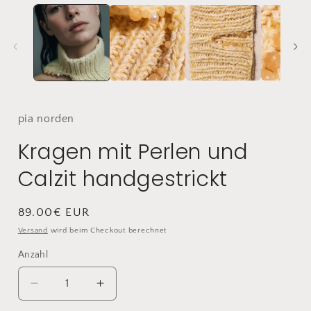
pia
norden
Kragen mit Perlen und
Calzit handgestrickt
Normaler
89.00€ EUR
Preis
Versand
wird beim Checkout berechnet
Anzahl
Anzahl
Verringere
Erhöhe
die
die