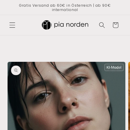
Direkt
Gratis Versand ab 60€ in Österreich | ab 90€
zum
international
Inhalt
Warenkorb
oduktinformationen
ringen