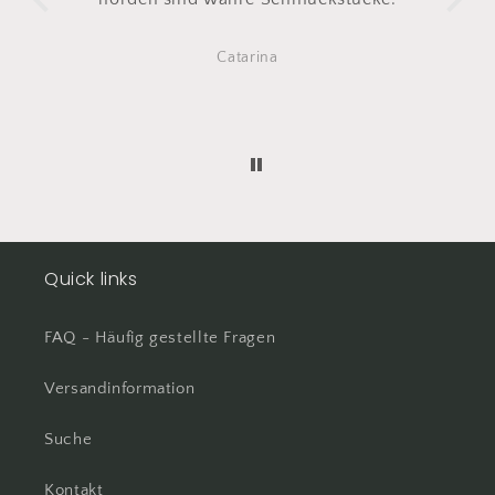
Das erste ist nach täglich tragen
irgendwann gerissen
Diena
Also direkt ein zweites mal
bestellt
Total happy
Quick links
FAQ - Häufig gestellte Fragen
Versandinformation
Suche
Kontakt