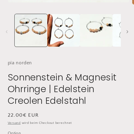
Medien
1
in
i
Modal
öffnen
ö
pia
norden
Sonnenstein & Magnesit
Ohrringe | Edelstein
Creolen Edelstahl
Normaler
22.00€ EUR
Preis
Versand
wird beim Checkout berechnet
Option