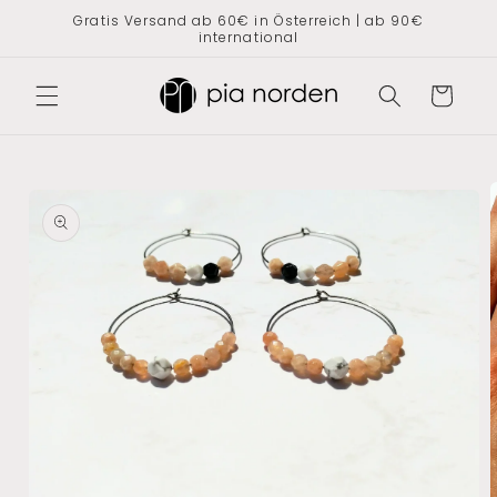
Direkt
Gratis Versand ab 60€ in Österreich | ab 90€
zum
international
Inhalt
Warenkorb
oduktinformationen
ringen