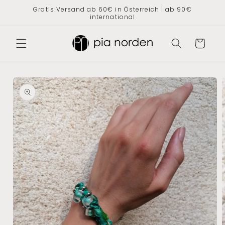
Direkt
Gratis Versand ab 60€ in Österreich | ab 90€
zum
international
Inhalt
Warenkorb
oduktinformationen
ringen