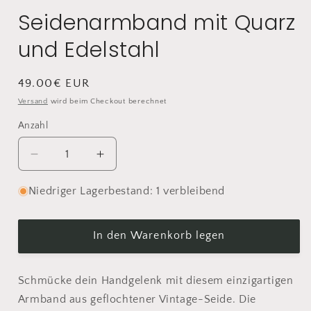
Seidenarmband mit Quarz
und Edelstahl
Normaler
49.00€ EUR
Preis
Versand
wird beim Checkout berechnet
Anzahl
Anzahl
Verringere
Erhöhe
die
die
Menge
Menge
Niedriger Lagerbestand: 1 verbleibend
für
für
Seidenarmband
Seidenarmband
mit
mit
In den Warenkorb legen
Quarz
Quarz
und
und
Schmücke dein Handgelenk mit diesem einzigartigen
Edelstahl
Edelstahl
Armband aus geflochtener Vintage-Seide. Die