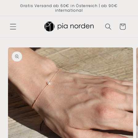
Direkt
Gratis Versand ab 60€ in Österreich | ab 90€
zum
international
Inhalt
Warenkorb
oduktinformationen
ringen