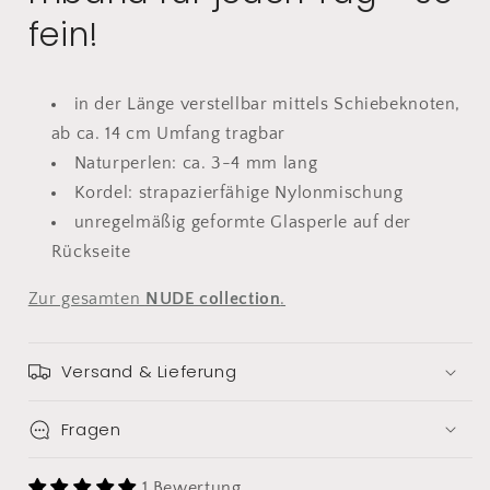
pia
pia
fein!
norden
norden
in der Länge verstellbar mittels Schiebeknoten,
ab ca. 14 cm Umfang tragbar
Naturperlen: ca. 3-4 mm lang
Kordel: strapazierfähige Nylonmischung
unregelmäßig geformte Glasperle auf der
Rückseite
Zur gesamten
NUDE collection
.
Versand & Lieferung
Fragen
1 Bewertung