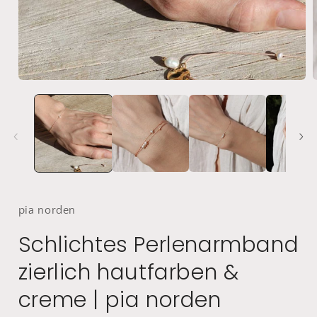
Medien
1
in
i
Modal
öffnen
ö
pia
norden
Schlichtes Perlenarmband
zierlich hautfarben &
creme | pia
norden