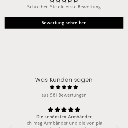
Schreiben Sie die erste Bewertung
Bewertung schreiben
Was Kunden sagen
aus 581 Bewertungen
rmbänder
Zum zweiten mal bestellt
d die von pia
Ich habe dieses Armband zum