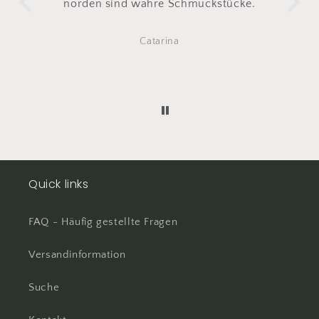
hmuckstücke.
zweiten mal bestellt.
Das erste ist nach täglich tragen
irgendwann gerissen
Diena
Also direkt ein zweites mal
bestellt
Total happy
Quick links
FAQ - Häufig gestellte Fragen
Versandinformation
Suche