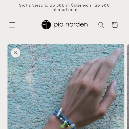
Direkt
Gratis Versand ab 60€ in Österreich | ab 90€
zum
international
Inhalt
Warenkorb
oduktinformationen
ringen