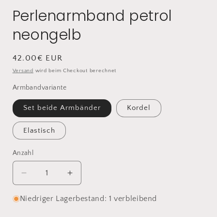
Perlenarmband petrol
neongelb
Normaler
42.00€ EUR
Preis
Versand
wird beim Checkout berechnet
Armbandvariante
Set beide Armbänder
Kordel
Elastisch
Anzahl
Anzahl
Verringere
Erhöhe
die
die
Menge
Menge
Niedriger Lagerbestand: 1 verbleibend
für
für