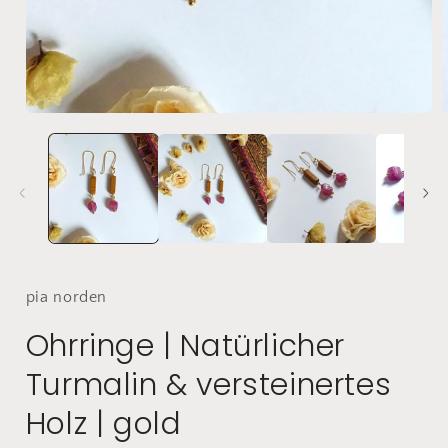
Medien
1
in
i
Modal
öffnen
ö
pia
norden
Ohrringe | Natürlicher
Turmalin & versteinertes
Holz | gold