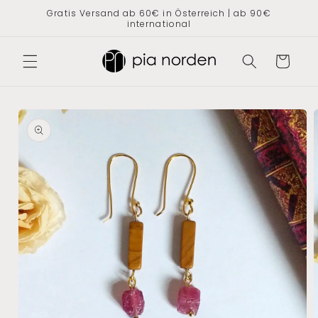
Direkt
Gratis Versand ab 60€ in Österreich | ab 90€
zum
international
Inhalt
Warenkorb
oduktinformationen
ringen