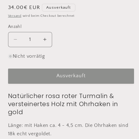
Normaler
34.00€ EUR
Ausverkauft
Preis
Versand
wird beim Checkout berechnet
Anzahl
Anzahl
Verringere
Erhöhe
die
die
Menge
Menge
Nicht vorrätig
für
für
Ohrringe
Ohrringe
|
|
Ausverkauft
Natürlicher
Natürlicher
Turmalin
Turmalin
Natürlicher rosa roter Turmalin &
&amp;
&amp;
versteinertes Holz mit Ohrhaken in
versteinertes
versteinertes
Holz
Holz
gold
|
|
gold
gold
Länge: mit Haken ca. 4 - 4,5 cm. Die Ohrhaken sind
18k echt vergoldet.