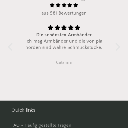
aus 581 Bewertungen
Die schönsten Armbänder
Zum zwe
Ich mag Armbänder und die von pia
Ich habe 
norden
sind wahre Schmuckstücke.
zweit
Das erste i
irgen
Catarina
Also dir
Quick links
FAQ - Häufig gestellte Fragen