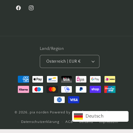
Facebook
Instagram
Land/Region
Österreich | EUR €
Zahlungsmethoden
© 2026,
pia
norden
Powered by Shopify
Widerrufsrecht
Deutsch
Datenschutzerklärung
AGB
Versand
Impressum
Kontaktinformationen