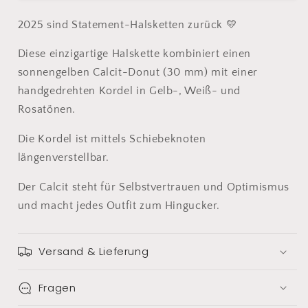
Halskette
Halskette
2025 sind Statement-Halsketten zurück 💛
mit
mit
handgedrehter
handgedrehter
Diese einzigartige Halskette kombiniert einen
Kordel
Kordel
–
–
sonnengelben Calcit-Donut (30 mm) mit einer
für
für
handgedrehten Kordel in Gelb-, Weiß- und
Selbstvertrauen
Selbstvertrauen
Rosatönen.
&amp;
&amp;
Stil
Stil
Die Kordel ist mittels Schiebeknoten
längenverstellbar.
Der Calcit steht für Selbstvertrauen und Optimismus
und macht jedes Outfit zum Hingucker.
Versand & Lieferung
Fragen