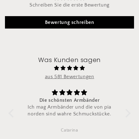
Schreiben Sie die erste Bewertung
Bewertung schreiben
Was Kunden sagen
aus 581 Bewertungen
 Armbänder
Zum zweiten mal bestellt
und die von pia
Ich habe dieses Armband zum
Schmuckstücke.
zweiten mal bestellt.
Das erste ist nach täglich tragen
irgendwann gerissen
na
Diena
Also direkt ein zweites mal