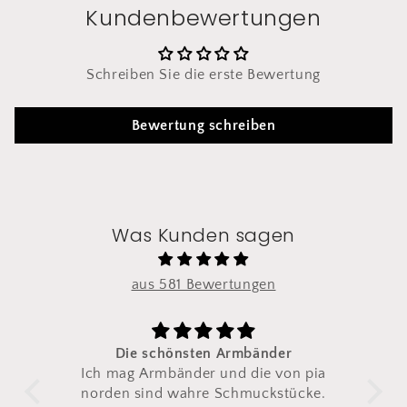
Kundenbewertungen
Schreiben Sie die erste Bewertung
Bewertung schreiben
Was Kunden sagen
aus 581 Bewertungen
n Armbänder
Zum zweiten mal bestellt
 und die von pia
Ich habe dieses Armband zum
e Schmuckstücke.
zweiten mal bestellt.