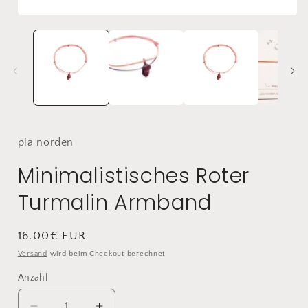
i
Medien
1
ö
in
Modal
öffnen
pia
norden
Minimalistisches Roter
Turmalin Armband
Normaler
16.00€ EUR
Preis
Versand
wird beim Checkout berechnet
Anzahl
Anzahl