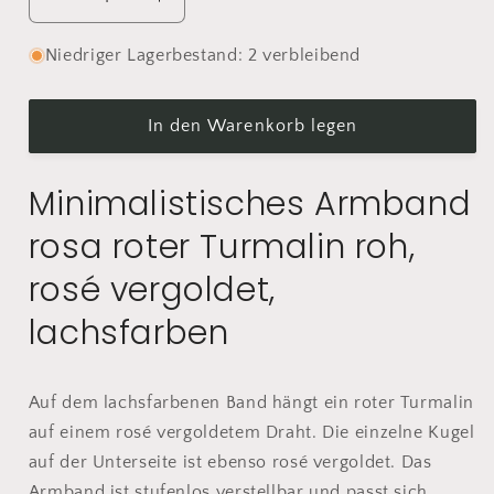
Verringere
Erhöhe
die
die
Menge
Menge
Niedriger Lagerbestand: 2 verbleibend
für
für
Minimalistisches
Minimalistisches
Roter
Roter
In den Warenkorb legen
Turmalin
Turmalin
Armband
Armband
Minimalistisches Armband
rosa roter Turmalin roh,
rosé vergoldet,
lachsfarben
Auf dem lachsfarbenen Band hängt ein roter Turmalin
auf einem rosé vergoldetem Draht. Die einzelne Kugel
auf der Unterseite ist ebenso rosé vergoldet. Das
Armband ist stufenlos verstellbar und passt sich