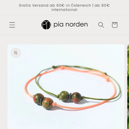
Direkt
Gratis Versand ab 60€ in Österreich | ab 90€
zum
international
Inhalt
Warenkorb
oduktinformationen
ringen