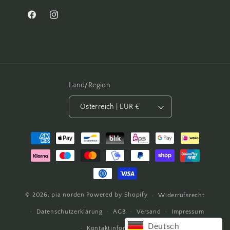
Facebook
Instagram
Land/Region
Österreich | EUR €
Zahlungsmethoden
© 2026,
pia
norden
Powered by Shopify
Widerrufsrecht
Datenschutzerklärung
AGB
Versand
Impressum
Deutsch
Kontaktinformationen