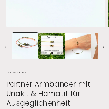
Medien
1
in
i
Modal
öffnen
ö
pia
norden
Partner Armbänder mit
Unakit & Hämatit für
Ausgeglichenheit