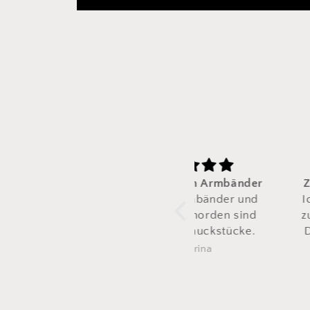
Die schönsten Armbänder
Zum zweiten mal 
Ich mag Armbänder und
Ich habe dieses
die von pia
norden
sind
zum zweiten mal 
wahre Schmuckstücke.
Das erste ist nac
tragen irgen
Catarina
Diena
gerissen
Also direkt ein 
mal