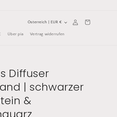
L
Einloggen
Warenkorb
Österreich | EUR €
a
E
Über pia
Vertrag widerrufen
n
d
/
R
e
s Diffuser
g
and | schwarzer
i
o
tein &
n
nquarz