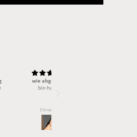
e abgebildet
Top Ware
bin happy
So schönes Produkt. Farbe
und Material 1A. Sehr zu
empfehlen und immer
wieder gerne. Verpackung
Elena Pilz
Susi
und Lieferung perfekt