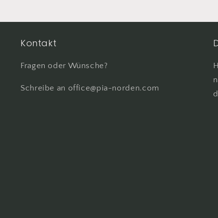
py
Kontakt
D
Fragen oder Wünsche?
H
n
Schreibe an office@pia-norden.com
d