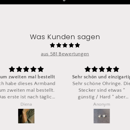
Was Kunden sagen
aus 581 Bewertungen
bestellt
Sehr schön und einzigartig
wi
 Armband
Sehr schöne Ohringe. Die
bestellt.
Stecker sind etwas "
h täglich
günstig / Hard " aber
dwann
preislich super.
Anonym
zweites