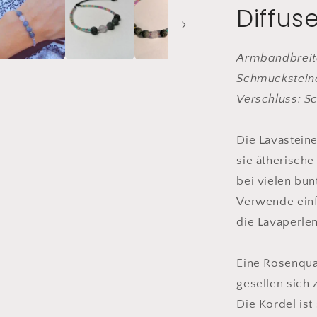
Diffu
&amp;
Rosenqua
Armbandbreite
Schmucksteine
Verschluss: S
Die Lavastein
sie ätherische
bei vielen bunt
Verwende einfa
die Lavaperlen
Eine Rosenqua
gesellen sich
Die Kordel ist