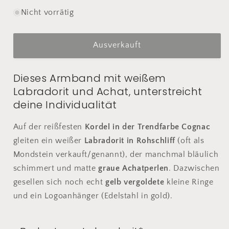
die
die
Menge
Menge
Nicht vorrätig
für
für
Weißer
Weißer
Labradorit
Labradorit
Ausverkauft
&amp;
&amp;
Achat
Achat
Dieses Armband mit weißem
Armband
Armband
Labradorit und Achat, unterstreicht
|
|
weiß
weiß
deine Individualität
grau
grau
cognac
cognac
Auf der reißfesten
Kordel in der Trendfarbe Cognac
gold
gold
gleiten ein weißer
Labradorit in Rohschliff
(oft als
Mondstein verkauft/genannt), der manchmal bläulich
schimmert und matte
graue Achatperlen
. Dazwischen
gesellen sich noch echt
gelb vergoldete
kleine Ringe
und ein Logoanhänger (Edelstahl in gold).