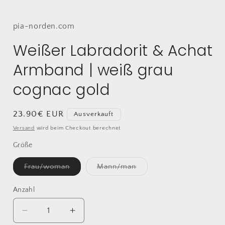
pia-norden.com
Weißer Labradorit & Achat
Armband | weiß grau
cognac gold
Normaler
23.90€ EUR
Ausverkauft
Preis
Versand
wird beim Checkout berechnet
Größe
Variante
Variante
Frau/woman
Mann/man
ausverkauft
ausverkauft
oder
oder
nicht
nicht
Anzahl
Anzahl
verfügbar
verfügbar
Verringere
Erhöhe