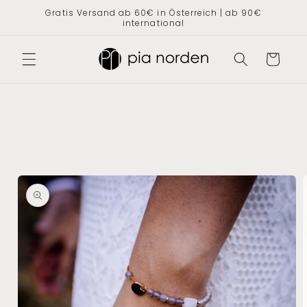
Direkt
Gratis Versand ab 60€ in Österreich | ab 90€
zum
international
Inhalt
Warenkorb
oduktinformationen
ringen