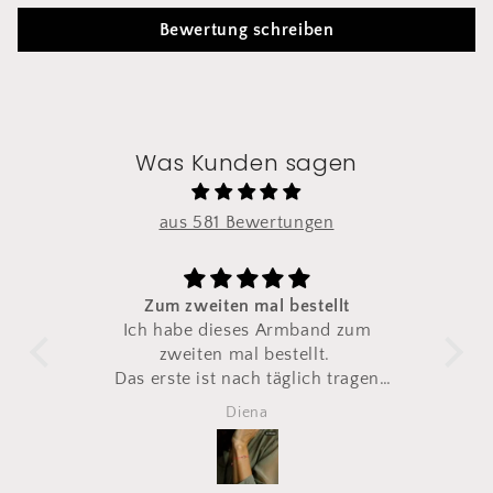
Bewertung schreiben
Was Kunden sagen
aus 581 Bewertungen
Zum zweiten mal bestellt
pia
Ich habe dieses Armband zum
S
ke.
zweiten mal bestellt.
s
Das erste ist nach täglich tragen
irgendwann gerissen
Diena
Also direkt ein zweites mal
bestellt
Total happy