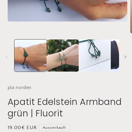
Medien
1
in
Modal
öffnen
i
ö
pia
norden
Apatit Edelstein Armband
grün | Fluorit
Normaler
19.00€ EUR
Ausverkauft