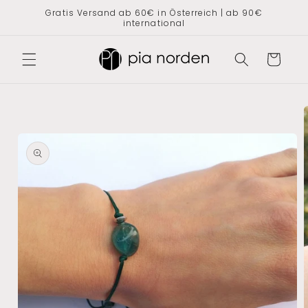
Direkt
Gratis Versand ab 60€ in Österreich | ab 90€
zum
international
Inhalt
Warenkorb
oduktinformationen
ringen