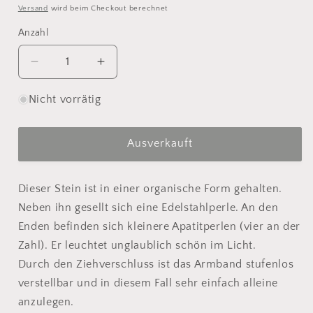
Preis
Versand
wird beim Checkout berechnet
Anzahl
Anzahl
Verringere
Erhöhe
die
die
Menge
Menge
Nicht vorrätig
für
für
Apatit
Apatit
Edelstein
Edelstein
Ausverkauft
Armband
Armband
grün
grün
Dieser Stein ist in einer organische Form gehalten.
|
|
Fluorit
Fluorit
Neben ihn gesellt sich eine Edelstahlperle. An den
Enden befinden sich kleinere Apatitperlen (vier an der
Zahl). Er leuchtet unglaublich schön im Licht.
Durch den Ziehverschluss ist das Armband stufenlos
verstellbar und in diesem Fall sehr einfach alleine
anzulegen.