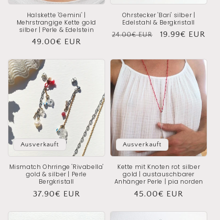
Halskette 'Gemini' |
Ohrstecker 'Bari' silber |
Mehrstrangige Kette gold
Edelstahl & Bergkristall
silber | Perle & Edelstein
Normaler
Verkaufspreis
19.99€ EUR
24.00€ EUR
Normaler
49.00€ EUR
Preis
Preis
Ausverkauft
Ausverkauft
Mismatch Ohrringe 'Rivabella'
Kette mit Knoten rot silber
gold & silber | Perle
gold | austauschbarer
Bergkristall
Anhänger Perle | pia
norden
Normaler
37.90€ EUR
Normaler
45.00€ EUR
Preis
Preis