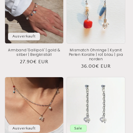
e
:
Ausverkauft
Armband 'Gallipoli' | gold &
Mismatch Ohrringe | Kyanit
silber | Bergkristall
Perlen Koralle | rot blau | pia
norden
Normaler
27.90€ EUR
Normaler
36.00€ EUR
Preis
Preis
Ausverkauft
Sale