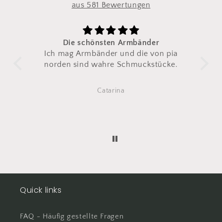
aus 581 Bewertungen
Die schönsten Armbänder
Zum zwe
Ich mag Armbänder und die von pia
Ich habe 
norden
sind wahre Schmuckstücke.
zweit
Das erste i
irgen
Catarina
Also dir
Quick links
FAQ - Häufig gestellte Fragen