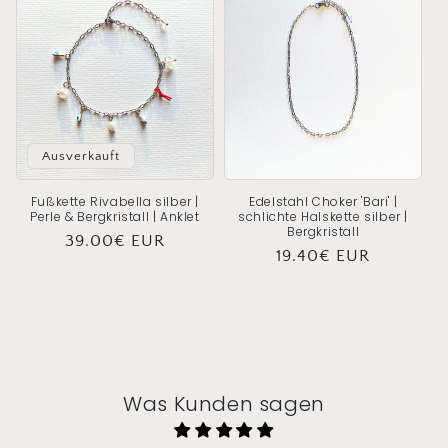
Ausverkauft
Fußkette Rivabella silber |
Edelstahl Choker 'Bari' |
Perle & Bergkristall | Anklet
schlichte Halskette silber |
Bergkristall
Normaler
39.00€ EUR
Normaler
19.40€ EUR
Preis
Preis
Was Kunden sagen