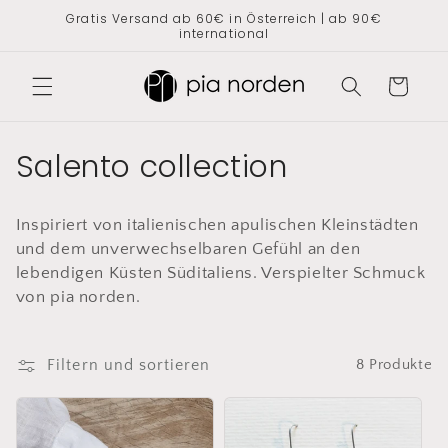
Direkt
Gratis Versand ab 60€ in Österreich | ab 90€
zum
international
Inhalt
Warenkorb
K
Salento collection
a
Inspiriert von italienischen apulischen Kleinstädten
t
und dem unverwechselbaren Gefühl an den
e
lebendigen Küsten Süditaliens. Verspielter Schmuck
von pia
norden
.
g
o
Filtern und sortieren
8 Produkte
r
i